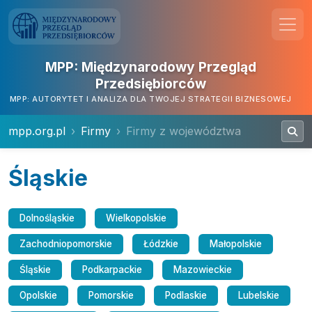
MPP: Międzynarodowy Przegląd
Przedsiębiorców
MPP: AUTORYTET I ANALIZA DLA TWOJEJ STRATEGII BIZNESOWEJ
mpp.org.pl
Firmy
Firmy z województwa
Śląskie
Dolnośląskie
Wielkopolskie
Zachodniopomorskie
Łódzkie
Małopolskie
Śląskie
Podkarpackie
Mazowieckie
Opolskie
Pomorskie
Podlaskie
Lubelskie