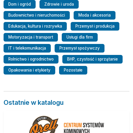
Dom i ogród
Zdrowie i uroda
Budownictwo i nieruchomości
Moda i akcesoria
Edukacja, kultura i rozrywka
Przemysł i produkcja
Motoryzacja i transport
Usługi dla firm
IT i telekomunikacja
Przemysł spożywczy
Rolnictwo i ogrodnictwo
BHP, czystość i sprzątanie
Opakowania i etykiety
Pozostałe
Ostatnie w katalogu