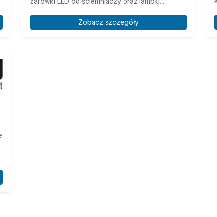
żarówki LED do ściemniaczy oraz lampki...
Zobacz szczegóły
e