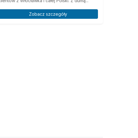
klientów z Włocławka i całej Polski. Z dumą...
Zobacz szczegóły