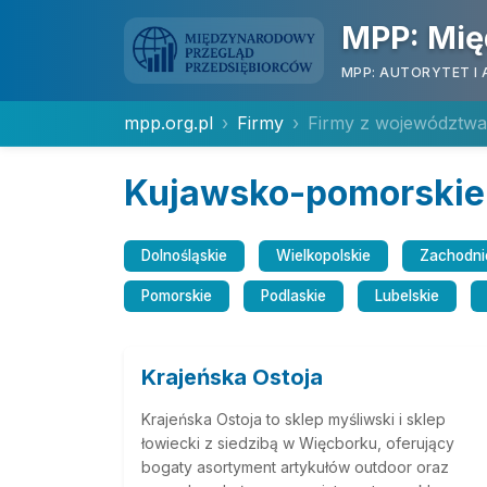
MPP: Mię
MPP: AUTORYTET I 
mpp.org.pl
Firmy
Firmy z województw
Kujawsko-pomorskie
Dolnośląskie
Wielkopolskie
Zachodni
Pomorskie
Podlaskie
Lubelskie
Krajeńska Ostoja
Krajeńska Ostoja to sklep myśliwski i sklep
łowiecki z siedzibą w Więcborku, oferujący
bogaty asortyment artykułów outdoor oraz