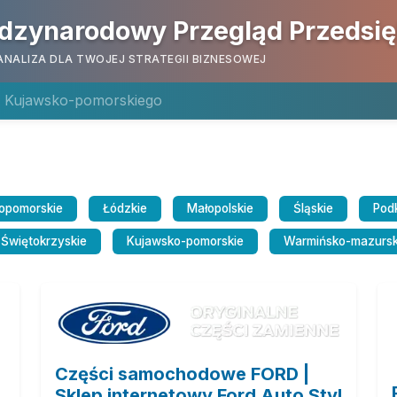
dzynarodowy Przegląd Przedsi
ANALIZA DLA TWOJEJ STRATEGII BIZNESOWEJ
a Kujawsko-pomorskiego
opomorskie
Łódzkie
Małopolskie
Śląskie
Pod
Świętokrzyskie
Kujawsko-pomorskie
Warmińsko-mazursk
Części samochodowe FORD |
Sklep internetowy Ford Auto Styl