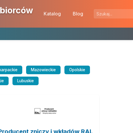
ębiorców
Katalog
Blog
karpackie
Mazowieckie
Opolskie
ie
Lubuskie
Producent zniczy i wkładów RAL