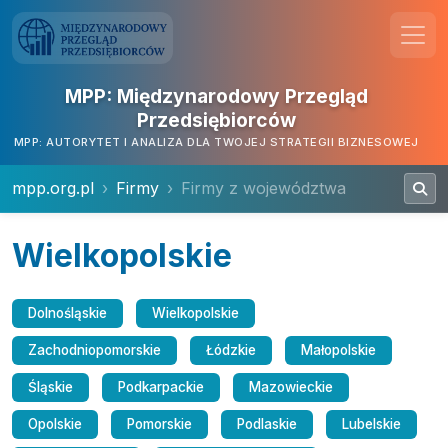
MPP: Międzynarodowy Przegląd
Przedsiębiorców
MPP: AUTORYTET I ANALIZA DLA TWOJEJ STRATEGII BIZNESOWEJ
mpp.org.pl
Firmy
Firmy z województwa
Wielkopolskie
Dolnośląskie
Wielkopolskie
Zachodniopomorskie
Łódzkie
Małopolskie
Śląskie
Podkarpackie
Mazowieckie
Opolskie
Pomorskie
Podlaskie
Lubelskie