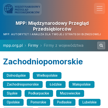
MPP: Międzynarodowy Przegląd
Przedsiębiorców
MPP: AUTORYTET I ANALIZA DLA TWOJEJ STRATEGII BIZNESOWEJ
mpp.org.pl
Firmy
Firmy z województwa
Zachodniopomorskie
Dolnośląskie
Wielkopolskie
Zachodniopomorskie
Łódzkie
Małopolskie
Śląskie
Podkarpackie
Mazowieckie
Opolskie
Pomorskie
Podlaskie
Lubelskie