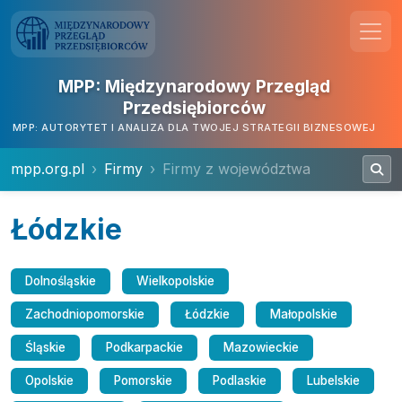
MPP: Międzynarodowy Przegląd
Przedsiębiorców
MPP: AUTORYTET I ANALIZA DLA TWOJEJ STRATEGII BIZNESOWEJ
mpp.org.pl
Firmy
Firmy z województwa
Łódzkie
Dolnośląskie
Wielkopolskie
Zachodniopomorskie
Łódzkie
Małopolskie
Śląskie
Podkarpackie
Mazowieckie
Opolskie
Pomorskie
Podlaskie
Lubelskie