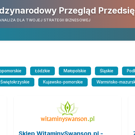
dzynarodowy Przegląd Przedsi
ANALIZA DLA TWOJEJ STRATEGII BIZNESOWEJ
opomorskie
Łódzkie
Małopolskie
Śląskie
Pod
Świętokrzyskie
Kujawsko-pomorskie
Warmińsko-mazursk
Sklep WitaminySwanson.pl -