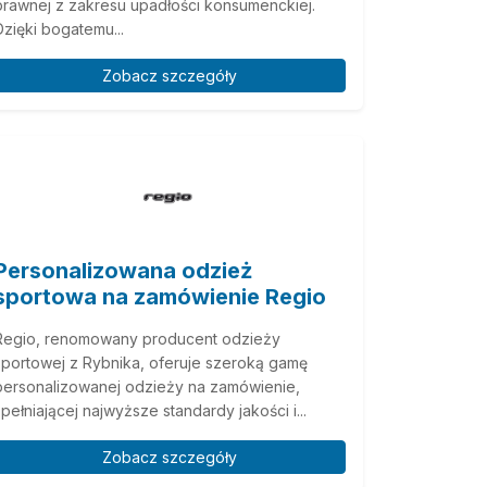
prawnej z zakresu upadłości konsumenckiej.
Dzięki bogatemu...
Zobacz szczegóły
Personalizowana odzież
sportowa na zamówienie Regio
Regio, renomowany producent odzieży
sportowej z Rybnika, oferuje szeroką gamę
personalizowanej odzieży na zamówienie,
spełniającej najwyższe standardy jakości i...
Zobacz szczegóły