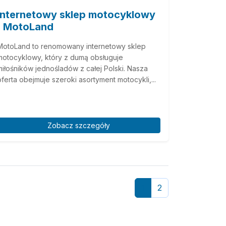
Internetowy sklep motocyklowy
| MotoLand
MotoLand to renomowany internetowy sklep
motocyklowy, który z dumą obsługuje
miłośników jednośladów z całej Polski. Nasza
oferta obejmuje szeroki asortyment motocykli,...
Zobacz szczegóły
1
2