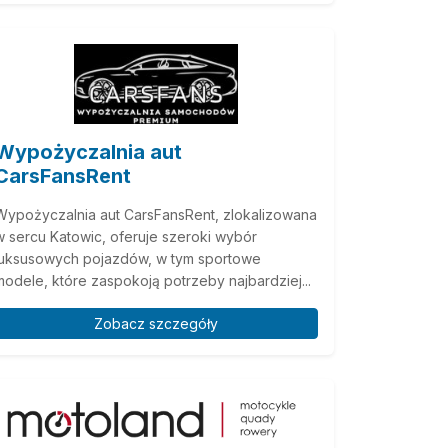
Wypożyczalnia aut
CarsFansRent
Wypożyczalnia aut CarsFansRent, zlokalizowana
w sercu Katowic, oferuje szeroki wybór
luksusowych pojazdów, w tym sportowe
modele, które zaspokoją potrzeby najbardziej...
Zobacz szczegóły