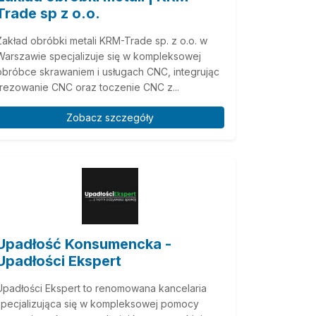
Trade sp z o.o.
Zakład obróbki metali KRM-Trade sp. z o.o. w
Warszawie specjalizuje się w kompleksowej
obróbce skrawaniem i usługach CNC, integrując
frezowanie CNC oraz toczenie CNC z...
Zobacz szczegóły
Upadłość Konsumencka -
Upadłości Ekspert
Upadłości Ekspert to renomowana kancelaria
specjalizująca się w kompleksowej pomocy