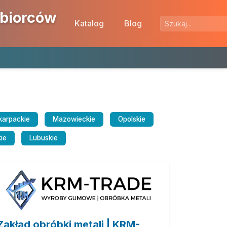
ębiorców
Katalog
Blog
karpackie
Mazowieckie
Opolskie
ie
Lubuskie
Zakład obróbki metali | KRM-