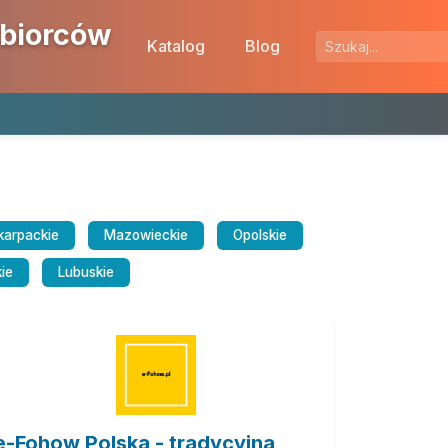
ębiorców
Katalog
Blog
karpackie
Mazowieckie
Opolskie
ie
Lubuskie
e-Fohow Polska - tradycyjna