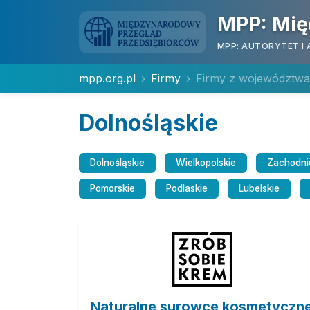
MPP: Mię
MPP: AUTORYTET I 
mpp.org.pl
Firmy
Firmy z województwa
Dolnośląskie
Dolnośląskie
Wielkopolskie
Zachodni
Pomorskie
Podlaskie
Lubelskie
Naturalne surowce kosmetyczn