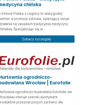
medycyna chińska
e-Fohow Polska z Legnicy to wiarygodny
partner w promocji zdrowia, opierający swoje
działania na zasadach tradycyjnej medycyny
hińskiej. Specjalizując się w...
Zobacz szczegóły
Hurtownia ogrodniczo-
budowlana Wrocław | Eurofolie
Hurtownia ogrodniczo-budowlana Eurofolie we
Wrocławiu oferuje szeroki asortyment
produktów przeznaczonych zarówno dla