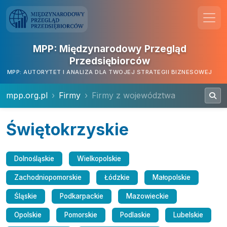
MPP: Międzynarodowy Przegląd
Przedsiębiorców
MPP: AUTORYTET I ANALIZA DLA TWOJEJ STRATEGII BIZNESOWEJ
mpp.org.pl
Firmy
Firmy z województwa
Świętokrzyskie
Dolnośląskie
Wielkopolskie
Zachodniopomorskie
Łódzkie
Małopolskie
Śląskie
Podkarpackie
Mazowieckie
Opolskie
Pomorskie
Podlaskie
Lubelskie