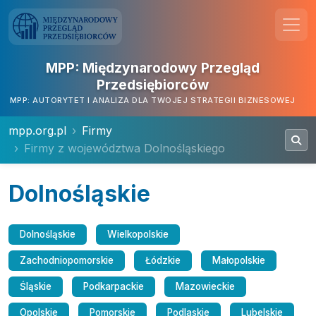
MPP: Międzynarodowy Przegląd
Przedsiębiorców
MPP: AUTORYTET I ANALIZA DLA TWOJEJ STRATEGII BIZNESOWEJ
mpp.org.pl
Firmy
Firmy z województwa Dolnośląskiego
Dolnośląskie
Dolnośląskie
Wielkopolskie
Zachodniopomorskie
Łódzkie
Małopolskie
Śląskie
Podkarpackie
Mazowieckie
Opolskie
Pomorskie
Podlaskie
Lubelskie