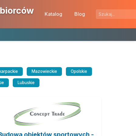
ębiorców
Katalog
Blog
karpackie
Mazowieckie
Opolskie
ie
Lubuskie
Budowa obiektów sportowych -