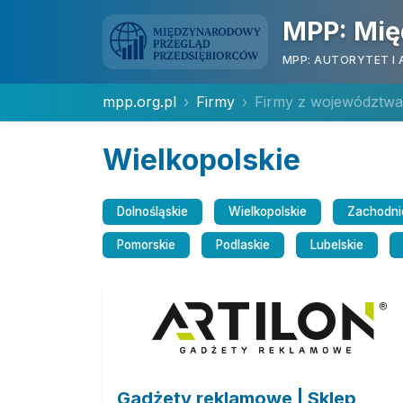
MPP: Mię
MPP: AUTORYTET I 
mpp.org.pl
Firmy
Firmy z województwa
Wielkopolskie
Dolnośląskie
Wielkopolskie
Zachodni
Pomorskie
Podlaskie
Lubelskie
Gadżety reklamowe | Sklep