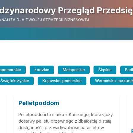
dzynarodowy Przegląd Przedsi
ANALIZA DLA TWOJEJ STRATEGII BIZNESOWEJ
opomorskie
Łódzkie
Małopolskie
Śląskie
Pod
Świętokrzyskie
Kujawsko-pomorskie
Warmińsko-mazursk
Pelletpoddom
Pelletpoddom to marka z Karskiego, która łączy
dostawy pelletu drzewnego z dbałością o stałą
dostępność i przewidywalność parametrów