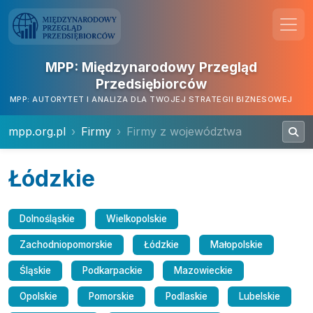
MPP: Międzynarodowy Przegląd
Przedsiębiorców
MPP: AUTORYTET I ANALIZA DLA TWOJEJ STRATEGII BIZNESOWEJ
mpp.org.pl
Firmy
Firmy z województwa
Łódzkie
Dolnośląskie
Wielkopolskie
Zachodniopomorskie
Łódzkie
Małopolskie
Śląskie
Podkarpackie
Mazowieckie
Opolskie
Pomorskie
Podlaskie
Lubelskie