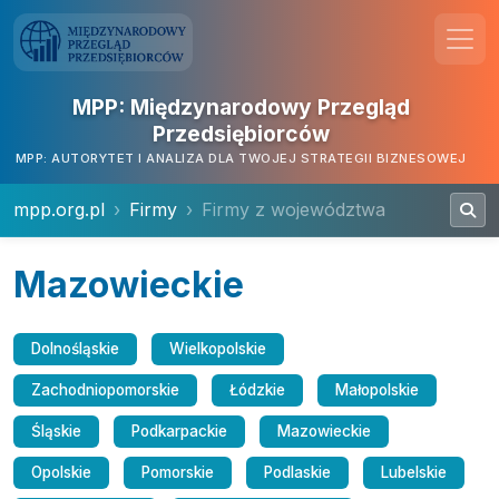
MPP: Międzynarodowy Przegląd
Przedsiębiorców
MPP: AUTORYTET I ANALIZA DLA TWOJEJ STRATEGII BIZNESOWEJ
mpp.org.pl
Firmy
Firmy z województwa
Mazowieckie
Dolnośląskie
Wielkopolskie
Zachodniopomorskie
Łódzkie
Małopolskie
Śląskie
Podkarpackie
Mazowieckie
Opolskie
Pomorskie
Podlaskie
Lubelskie