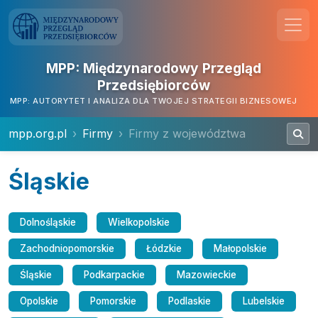
MPP: Międzynarodowy Przegląd
Przedsiębiorców
MPP: AUTORYTET I ANALIZA DLA TWOJEJ STRATEGII BIZNESOWEJ
mpp.org.pl
Firmy
Firmy z województwa
Śląskie
Dolnośląskie
Wielkopolskie
Zachodniopomorskie
Łódzkie
Małopolskie
Śląskie
Podkarpackie
Mazowieckie
Opolskie
Pomorskie
Podlaskie
Lubelskie