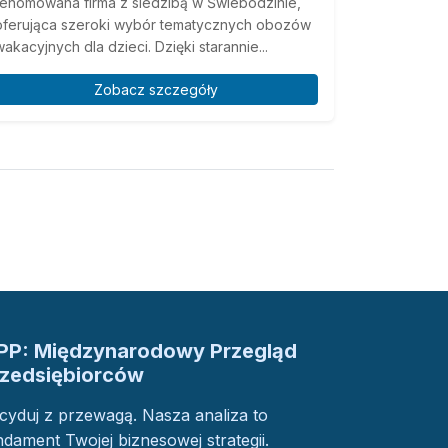
renomowana firma z siedzibą w Świebodzinie,
oferująca szeroki wybór tematycznych obozów
wakacyjnych dla dzieci. Dzięki starannie...
Zobacz szczegóły
PP: Międzynarodowy Przegląd
rzedsiębiorców
cyduj z przewagą. Nasza analiza to
ndament Twojej biznesowej strategii.