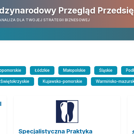
dzynarodowy Przegląd Przedsi
ANALIZA DLA TWOJEJ STRATEGII BIZNESOWEJ
opomorskie
Łódzkie
Małopolskie
Śląskie
Pod
Świętokrzyskie
Kujawsko-pomorskie
Warmińsko-mazursk
l
Specjalistyczna Praktyka