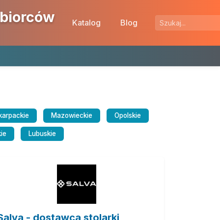
ębiorców
Katalog
Blog
karpackie
Mazowieckie
Opolskie
ie
Lubuskie
Salva - dostawca stolarki