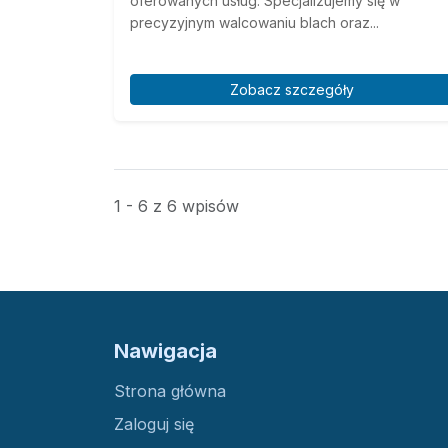
oferowanych usług. Specjalizujemy się w
precyzyjnym walcowaniu blach oraz...
Zobacz szczegóły
1 - 6 z 6 wpisów
Nawigacja
Strona główna
Zaloguj się