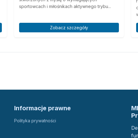
sportowcach i miłośnikach aktywnego trybu...
Zobacz szczegóły
Informacje prawne
M
P
Polityka prywatności
De
fu