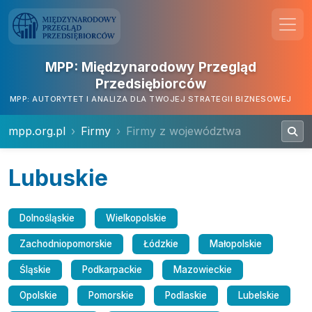
MPP: Międzynarodowy Przegląd
Przedsiębiorców
MPP: AUTORYTET I ANALIZA DLA TWOJEJ STRATEGII BIZNESOWEJ
mpp.org.pl
Firmy
Firmy z województwa
Lubuskie
Dolnośląskie
Wielkopolskie
Zachodniopomorskie
Łódzkie
Małopolskie
Śląskie
Podkarpackie
Mazowieckie
Opolskie
Pomorskie
Podlaskie
Lubelskie