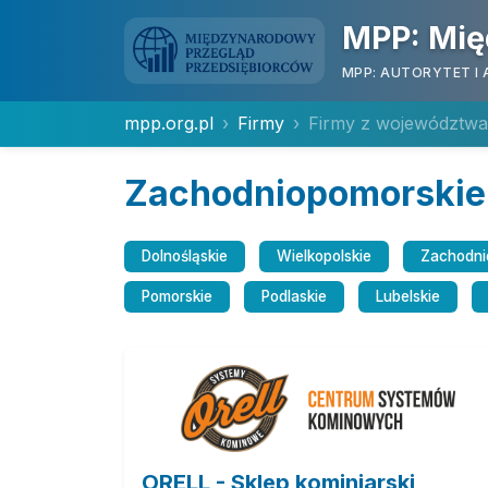
MPP: Mię
MPP: AUTORYTET I 
mpp.org.pl
Firmy
Firmy z województwa
Zachodniopomorskie
Dolnośląskie
Wielkopolskie
Zachodni
Pomorskie
Podlaskie
Lubelskie
ORELL - Sklep kominiarski