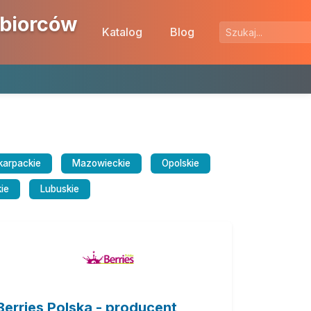
ębiorców
Katalog
Blog
karpackie
Mazowieckie
Opolskie
ie
Lubuskie
Berries Polska - producent