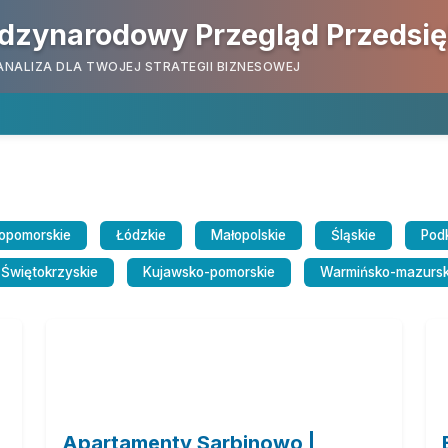
dzynarodowy Przegląd Przedsi
ANALIZA DLA TWOJEJ STRATEGII BIZNESOWEJ
opomorskie
Łódzkie
Małopolskie
Śląskie
Pod
Świętokrzyskie
Kujawsko-pomorskie
Warmińsko-mazursk
Apartamenty Sarbinowo |