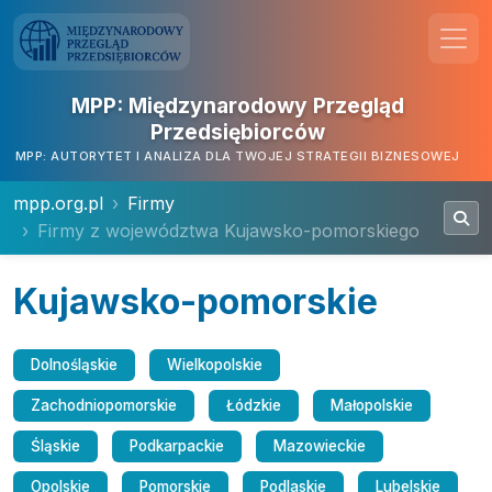
MPP: Międzynarodowy Przegląd
Przedsiębiorców
MPP: AUTORYTET I ANALIZA DLA TWOJEJ STRATEGII BIZNESOWEJ
mpp.org.pl
Firmy
Firmy z województwa Kujawsko-pomorskiego
Kujawsko-pomorskie
Dolnośląskie
Wielkopolskie
Zachodniopomorskie
Łódzkie
Małopolskie
Śląskie
Podkarpackie
Mazowieckie
Opolskie
Pomorskie
Podlaskie
Lubelskie