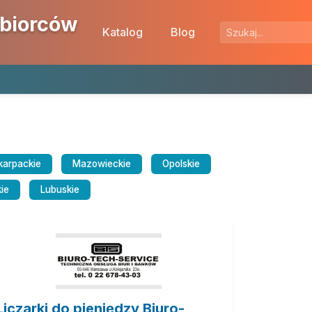
ębiorców
Katalog
Blog
karpackie
Mazowieckie
Opolskie
ie
Lubuskie
Liczarki do pieniędzy Biuro-