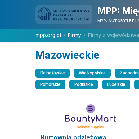
MPP: Mię
MPP: AUTORYTET I 
mpp.org.pl
Firmy
Firmy z województwa
Mazowieckie
Dolnośląskie
Wielkopolskie
Zachodni
Pomorskie
Podlaskie
Lubelskie
Hurtownia odzieżowa