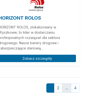
HORIZONT ROLOS
HORIZONT ROLOS, zlokalizowany w
Wyszkowie, to lider w dostarczaniu
profesjonalnych rozwiązań dla sektora
drogowego. Nasze bariery drogowe i
zabezpieczające stanowią...
Zobacz szczegóły
1
2
...
4