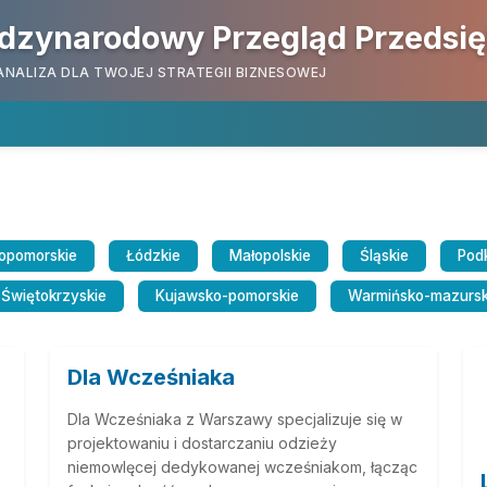
dzynarodowy Przegląd Przedsi
ANALIZA DLA TWOJEJ STRATEGII BIZNESOWEJ
opomorskie
Łódzkie
Małopolskie
Śląskie
Pod
Świętokrzyskie
Kujawsko-pomorskie
Warmińsko-mazursk
Dla Wcześniaka
Dla Wcześniaka z Warszawy specjalizuje się w
projektowaniu i dostarczaniu odzieży
niemowlęcej dedykowanej wcześniakom, łącząc