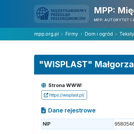
MPP: Mię
MPP: AUTORYTET I 
mpp.org.pl
Firmy
Dom i ogród
Teksty
"WISPLAST" Małgorza
Strona WWW:
https://wisplast.pl/
Dane rejestrowe
NIP
958054