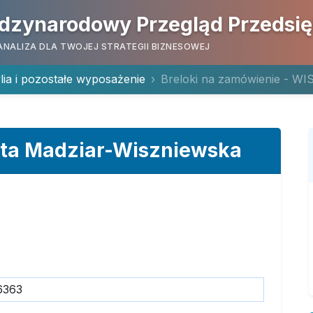
dzynarodowy Przegląd Przedsi
ANALIZA DLA TWOJEJ STRATEGII BIZNESOWEJ
lia i pozostałe wyposażenie
Breloki na zamówienie - WIS
ta Madziar-Wiszniewska
6363