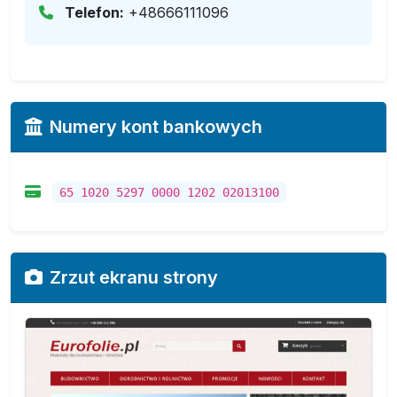
Telefon:
+48666111096
Numery kont bankowych
65 1020 5297 0000 1202 02013100
Zrzut ekranu strony