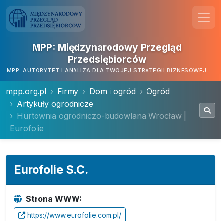
MPP: Międzynarodowy Przegląd
Przedsiębiorców
MPP: AUTORYTET I ANALIZA DLA TWOJEJ STRATEGII BIZNESOWEJ
mpp.org.pl
Firmy
Dom i ogród
Ogród
Artykuły ogrodnicze
Hurtownia ogrodniczo-budowlana Wrocław |
Eurofolie
Eurofolie S.C.
Strona WWW:
https://www.eurofolie.com.pl/