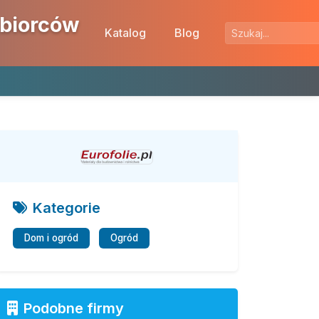
ębiorców
Katalog
Blog
Kategorie
Dom i ogród
Ogród
Podobne firmy