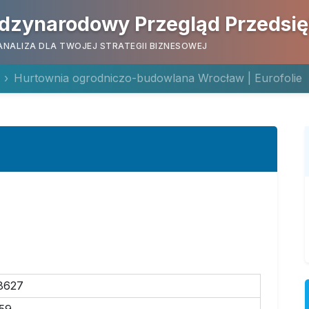
dzynarodowy Przegląd Przedsi
ANALIZA DLA TWOJEJ STRATEGII BIZNESOWEJ
Hurtownia ogrodniczo-budowlana Wrocław | Eurofolie
8627