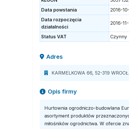
REGON
3657152
Data powstania
2016-10
Data rozpoczęcia
2016-11
działalności
Status VAT
Czynny
Adres
KARMELKOWA 66, 52-319 WROC
Opis firmy
Hurtownia ogrodniczo-budowlana Euro
asortyment produktów przeznaczonych 
miłośników ogrodnictwa. W ofercie znaj