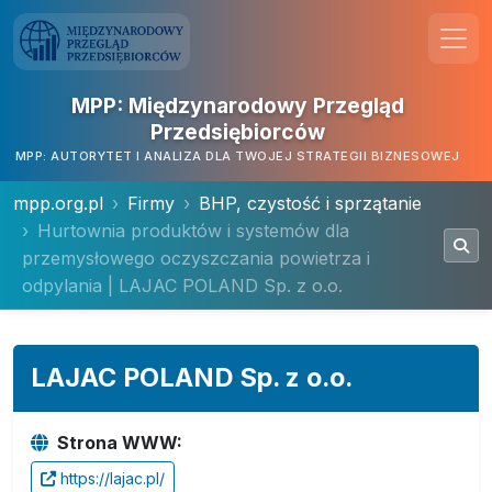
MPP: Międzynarodowy Przegląd
Przedsiębiorców
MPP: AUTORYTET I ANALIZA DLA TWOJEJ STRATEGII BIZNESOWEJ
mpp.org.pl
Firmy
BHP, czystość i sprzątanie
Hurtownia produktów i systemów dla
przemysłowego oczyszczania powietrza i
odpylania | LAJAC POLAND Sp. z o.o.
LAJAC POLAND Sp. z o.o.
Strona WWW:
https://lajac.pl/