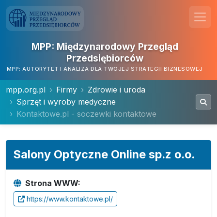
MPP: Międzynarodowy Przegląd
Przedsiębiorców
MPP: AUTORYTET I ANALIZA DLA TWOJEJ STRATEGII BIZNESOWEJ
mpp.org.pl
Firmy
Zdrowie i uroda
Sprzęt i wyroby medyczne
Kontaktowe.pl - soczewki kontaktowe
Salony Optyczne Online sp.z o.o.
Strona WWW:
https://www.kontaktowe.pl/