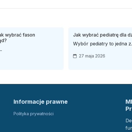
ak wybrać fason
Jak wybrać pediatrę dla d
ąd?
Wybór pediatry to jedna z.
.
27 maja 2026
Informacje prawne
M
P
Polityka prywatności
De
fu