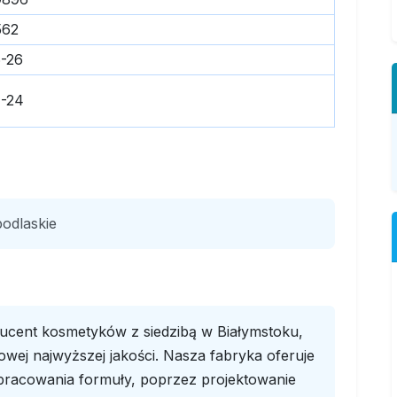
562
-26
-24
podlaskie
cent kosmetyków z siedzibą w Białymstoku,
towej najwyższej jakości. Nasza fabryka oferuje
racowania formuły, poprzez projektowanie