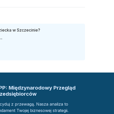
ziecka w Szczecinie?
..
PP: Międzynarodowy Przegląd
rzedsiębiorców
cyduj z przewagą. Nasza analiza to
ndament Twojej biznesowej strategii.