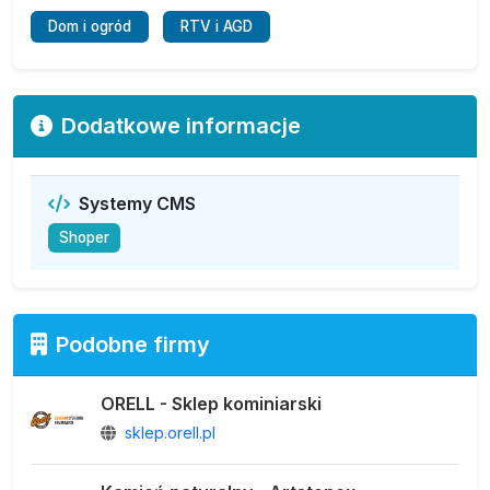
Dom i ogród
RTV i AGD
Dodatkowe informacje
Systemy CMS
Shoper
Podobne firmy
ORELL - Sklep kominiarski
sklep.orell.pl