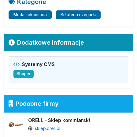
Kategorie
Moda i akcesoria
Biżuteria i zegarki
Dodatkowe informacje
Systemy CMS
Shoper
Podobne firmy
ORELL - Sklep kominiarski
sklep.orell.pl