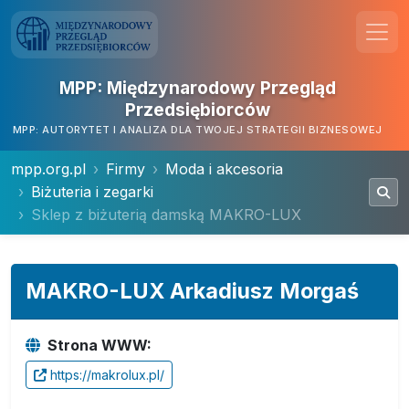
MPP: Międzynarodowy Przegląd
Przedsiębiorców
MPP: AUTORYTET I ANALIZA DLA TWOJEJ STRATEGII BIZNESOWEJ
mpp.org.pl
Firmy
Moda i akcesoria
Biżuteria i zegarki
Sklep z biżuterią damską MAKRO-LUX
MAKRO-LUX Arkadiusz Morgaś
Strona WWW:
https://makrolux.pl/