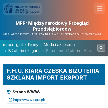
MPP: Międzynarodowy Przegląd
Przedsiębiorców
MPP: AUTORYTET I ANALIZA DLA TWOJEJ STRATEGII BIZNESOWEJ
mpp.org.pl
Firmy
Moda i akcesoria
Biżuteria i zegarki
Sztuczna biżuteria - Kiara
F.H.U. KIARA CZESKA BIŻUTERIA
SZKLANA IMPORT EKSPORT
Strona WWW:
https://www.kiara.pl/