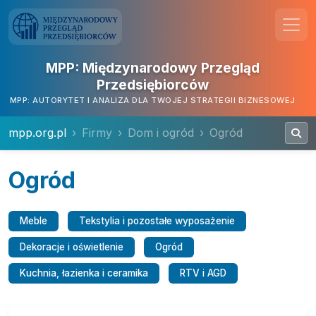
MPP: Międzynarodowy Przegląd
Przedsiębiorców
MPP: AUTORYTET I ANALIZA DLA TWOJEJ STRATEGII BIZNESOWEJ
mpp.org.pl
Firmy
Dom i ogród
Ogród
Ogród
Meble
Tekstylia i pozostałe wyposażenie
Dekoracje i oświetlenie
Ogród
Kuchnia, łazienka i ceramika
RTV i AGD