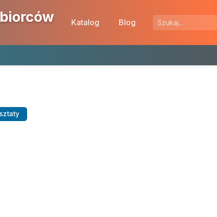
ębiorców
Katalog
Blog
rsztaty