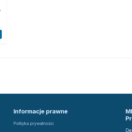
,
Informacje prawne
M
P
Polityka prywatności
De