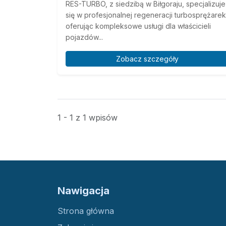
RES-TURBO, z siedzibą w Biłgoraju, specjalizuje
się w profesjonalnej regeneracji turbosprężarek
oferując kompleksowe usługi dla właścicieli
pojazdów...
Zobacz szczegóły
1 - 1 z 1 wpisów
Nawigacja
Strona główna