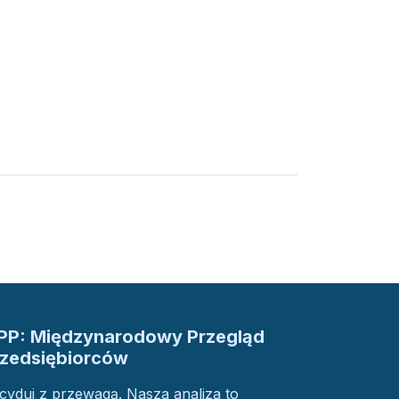
PP: Międzynarodowy Przegląd
rzedsiębiorców
cyduj z przewagą. Nasza analiza to