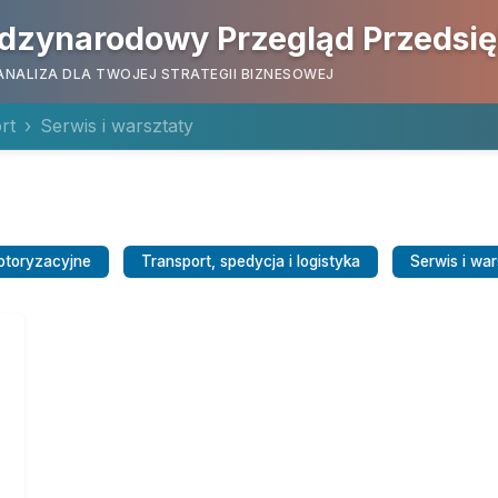
dzynarodowy Przegląd Przedsi
ANALIZA DLA TWOJEJ STRATEGII BIZNESOWEJ
rt
Serwis i warsztaty
motoryzacyjne
Transport, spedycja i logistyka
Serwis i wa