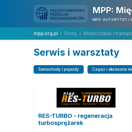
MPP: Mię
MPP: AUTORYTET I 
mpp.org.pl
Firmy
Motoryzacja i transpo
Serwis i warsztaty
Samochody i pojazdy
Części i akcesoria 
RES-TURBO - regeneracja
turbosprężarek