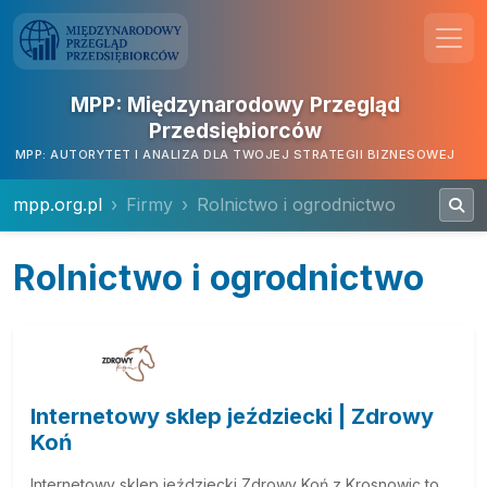
MPP: Międzynarodowy Przegląd
Przedsiębiorców
MPP: AUTORYTET I ANALIZA DLA TWOJEJ STRATEGII BIZNESOWEJ
mpp.org.pl
Firmy
Rolnictwo i ogrodnictwo
Rolnictwo i ogrodnictwo
Internetowy sklep jeździecki | Zdrowy
Koń
Internetowy sklep jeździecki Zdrowy Koń z Krosnowic to