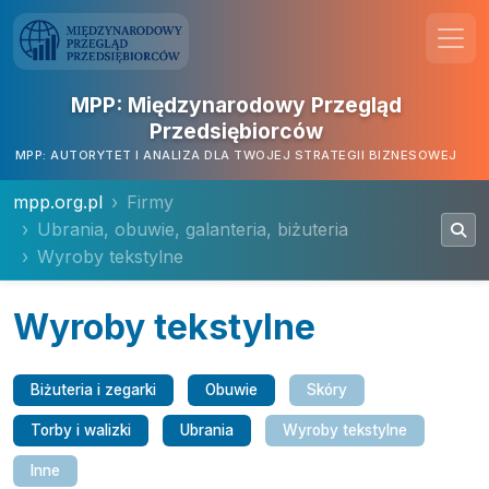
MPP: Międzynarodowy Przegląd
Przedsiębiorców
MPP: AUTORYTET I ANALIZA DLA TWOJEJ STRATEGII BIZNESOWEJ
mpp.org.pl
Firmy
Ubrania, obuwie, galanteria, biżuteria
Wyroby tekstylne
Wyroby tekstylne
Biżuteria i zegarki
Obuwie
Skóry
Torby i walizki
Ubrania
Wyroby tekstylne
Inne