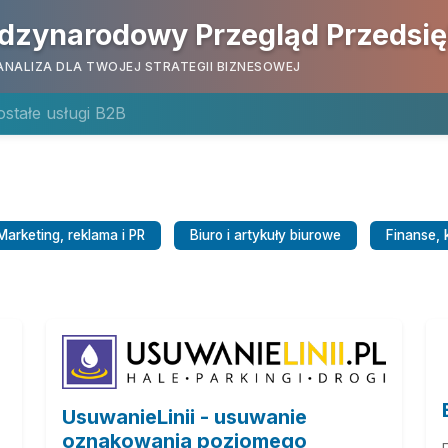
dzynarodowy Przegląd Przedsi
ANALIZA DLA TWOJEJ STRATEGII BIZNESOWEJ
stałe usługi B2B
Marketing, reklama i PR
Biuro i artykuły biurowe
Finanse, 
UsuwanieLinii - usuwanie
oznakowania poziomego