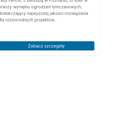
Easy Fence, z siedzibą w Poznaniu, to lider w
branży wynajmu ogrodzeń tymczasowych,
dostarczający najwyższej jakości rozwiązania
dla różnorodnych projektów...
Zobacz szczegóły