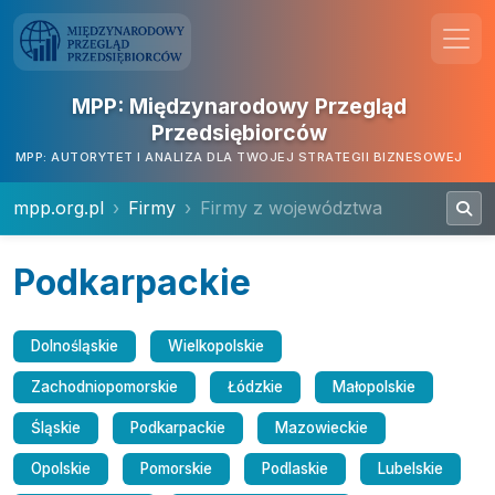
MPP: Międzynarodowy Przegląd
Przedsiębiorców
MPP: AUTORYTET I ANALIZA DLA TWOJEJ STRATEGII BIZNESOWEJ
mpp.org.pl
Firmy
Firmy z województwa
Podkarpackie
Dolnośląskie
Wielkopolskie
Zachodniopomorskie
Łódzkie
Małopolskie
Śląskie
Podkarpackie
Mazowieckie
Opolskie
Pomorskie
Podlaskie
Lubelskie