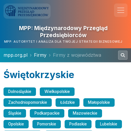
MPP: Międzynarodowy Przegląd
Przedsiębiorców
MPP: AUTORYTET I ANALIZA DLA TWOJEJ STRATEGII BIZNESOWEJ
mpp.org.pl
Firmy
Firmy z województwa
Świętokrzyskie
Dolnośląskie
Wielkopolskie
Zachodniopomorskie
Łódzkie
Małopolskie
Śląskie
Podkarpackie
Mazowieckie
Opolskie
Pomorskie
Podlaskie
Lubelskie