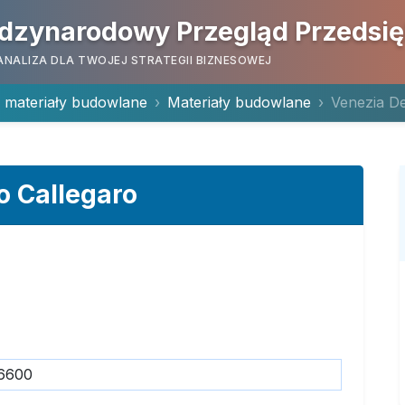
dzynarodowy Przegląd Przedsi
ANALIZA DLA TWOJEJ STRATEGII BIZNESOWEJ
i materiały budowlane
Materiały budowlane
Venezia D
o Callegaro
6600