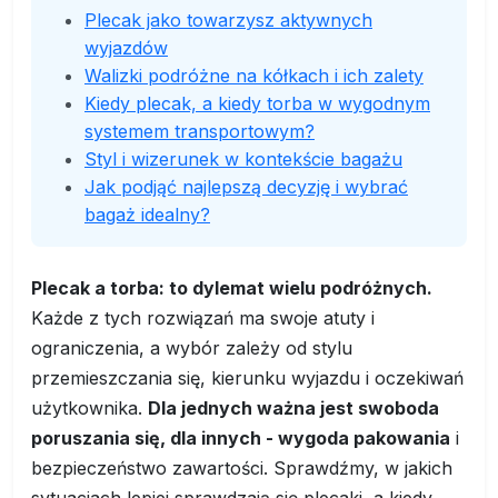
Plecak jako towarzysz aktywnych
wyjazdów
Walizki podróżne na kółkach i ich zalety
Kiedy plecak, a kiedy torba w wygodnym
systemem transportowym?
Styl i wizerunek w kontekście bagażu
Jak podjąć najlepszą decyzję i wybrać
bagaż idealny?
Plecak a torba: to dylemat wielu podróżnych.
Każde z tych rozwiązań ma swoje atuty i
ograniczenia, a wybór zależy od stylu
przemieszczania się, kierunku wyjazdu i oczekiwań
użytkownika.
Dla jednych ważna jest swoboda
poruszania się, dla innych - wygoda pakowania
i
bezpieczeństwo zawartości. Sprawdźmy, w jakich
sytuacjach lepiej sprawdzają się plecaki, a kiedy