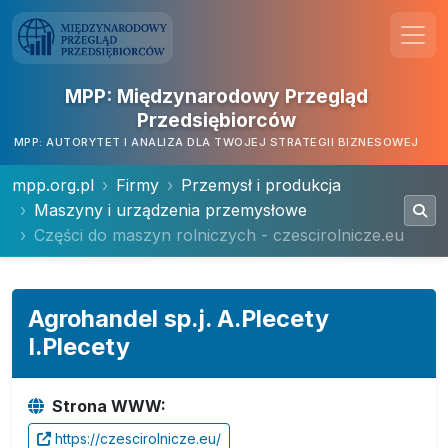
MPP: Międzynarodowy Przegląd
Przedsiębiorców
MPP: AUTORYTET I ANALIZA DLA TWOJEJ STRATEGII BIZNESOWEJ
mpp.org.pl
Firmy
Przemysł i produkcja
Maszyny i urządzenia przemysłowe
Części do maszyn rolniczych - czescirolnicze.eu
Agrohandel sp.j. A.Plecety
I.Plecety
Strona WWW:
https://czescirolnicze.eu/