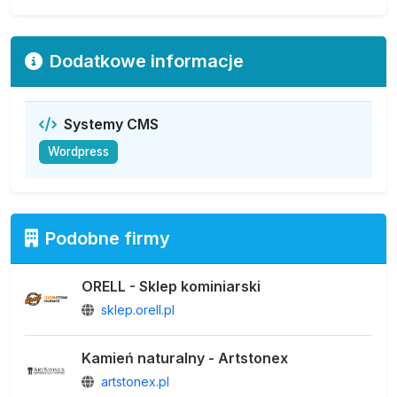
Dodatkowe informacje
Systemy CMS
Wordpress
Podobne firmy
ORELL - Sklep kominiarski
sklep.orell.pl
Kamień naturalny - Artstonex
artstonex.pl