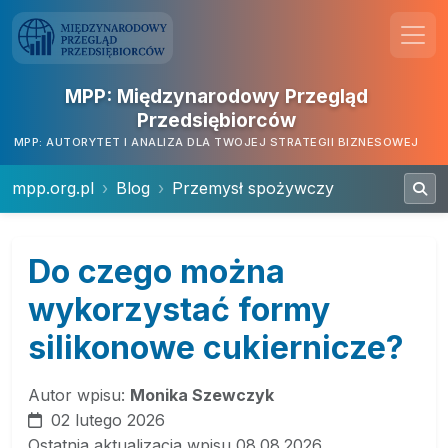
MPP: Międzynarodowy Przegląd
Przedsiębiorców
MPP: AUTORYTET I ANALIZA DLA TWOJEJ STRATEGII BIZNESOWEJ
mpp.org.pl
Blog
Przemysł spożywczy
Do czego można
wykorzystać formy
silikonowe cukiernicze?
Autor wpisu:
Monika Szewczyk
02 lutego 2026
Ostatnia aktualizacja wpisu 08.08.2026