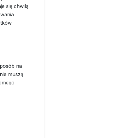
je się chwilą
owania
atków
 sposób na
 nie muszą
domego