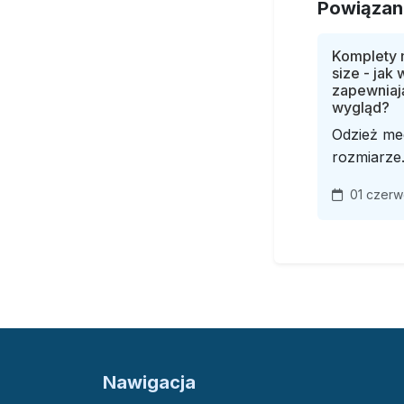
Powiązan
Komplety 
size - jak
zapewniaj
wygląd?
Odzież me
rozmiarze.
01 czerw
Nawigacja