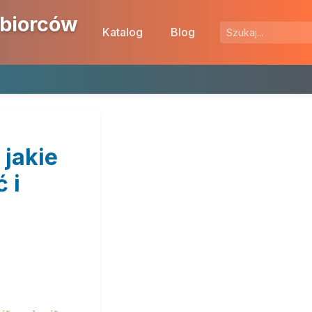
ębiorców
Katalog
Blog
 jakie
 i