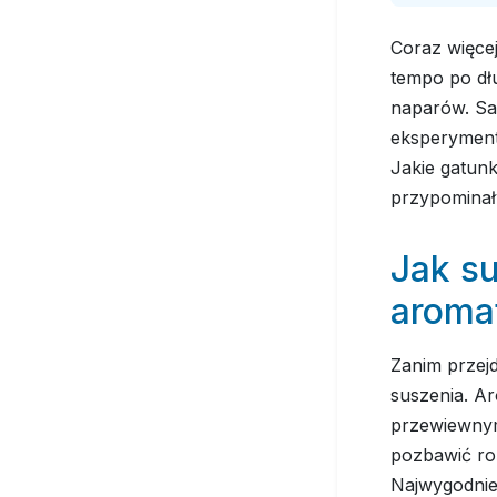
Coraz więce
tempo po dł
naparów. Sa
eksperyment
Jakie gatun
przypominał
Jak su
aroma
Zanim przej
suszenia. Ar
przewiewnym
pozbawić ro
Najwygodnie