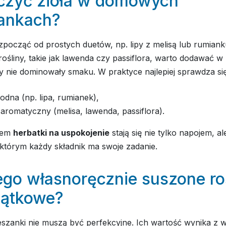
ączyć zioła w domowych
ankach?
ozpocząć od prostych duetów, np. lipy z melisą lub rumian
ośliny, takie jak lawenda czy passiflora, warto dodawać w
by nie dominowały smaku. W praktyce najlepiej sprawdza si
odna (np. lipa, rumianek),
aromatyczny (melisa, lawenda, passiflora).
bem
herbatki na uspokojenie
stają się nie tylko napojem, a
którym każdy składnik ma swoje zadanie.
ego własnoręcznie suszone ro
jątkowe?
zanki nie muszą być perfekcyjne. Ich wartość wynika z 