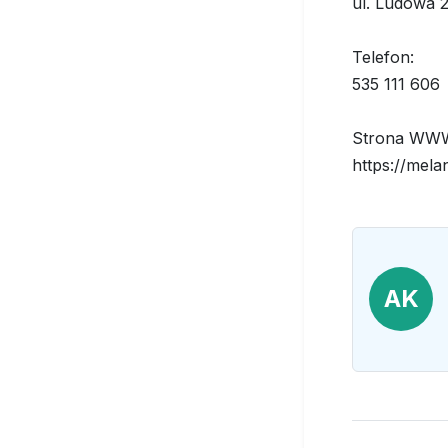
ul. Ludowa 2
Telefon:
535 111 606
Strona WW
https://mela
AK