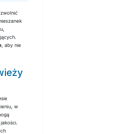
 zwolnić
mieszanek
u,
jących.
e
, aby nie
wieży
sie
ieniu, w
mogą
jakości.
ych