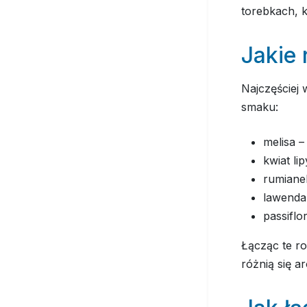
torebkach, k
Jakie 
Najczęściej
smaku:
melisa –
kwiat l
rumiane
lawenda 
passiflo
Łącząc te r
różnią się a