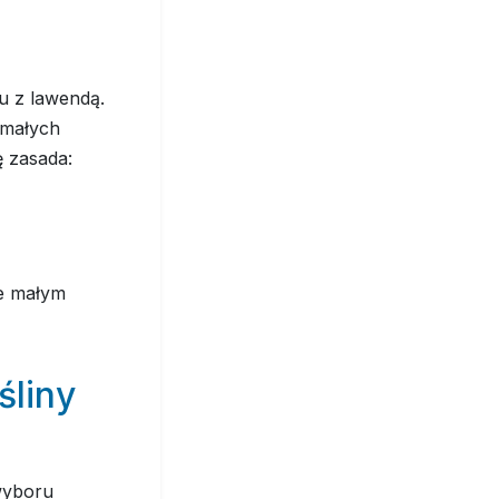
ku z lawendą.
 małych
ę zasada:
le małym
śliny
wyboru