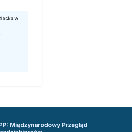
ziecka w
..
PP: Międzynarodowy Przegląd
rzedsiębiorców