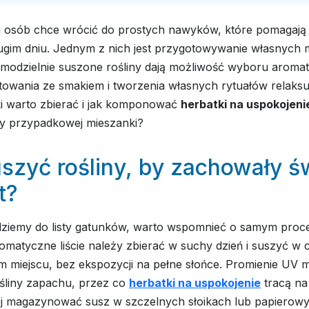
j osób chce wrócić do prostych nawyków, które pomagają
ugim dniu. Jednym z nich jest przygotowywanie własnych 
modzielnie suszone rośliny dają możliwość wyboru aromat
owania ze smakiem i tworzenia własnych rytuałów relaksu
ki warto zbierać i jak komponować
herbatki na uspokojeni
y przypadkowej mieszanki?
szyć rośliny, by zachowały ś
t?
dziemy do listy gatunków, warto wspomnieć o samym proce
omatyczne liście należy zbierać w suchy dzień i suszyć w c
 miejscu, bez ekspozycji na pełne słońce. Promienie UV 
śliny zapachu, przez co
herbatki na uspokojenie
tracą na 
j magazynować susz w szczelnych słoikach lub papierow