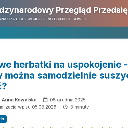
dzynarodowy Przegląd Przedsi
ANALIZA DLA TWOJEJ STRATEGII BIZNESOWEJ
e herbatki na uspokojenie -
ny można samodzielnie suszyć
ć?
:
Anna Kowalska
08 grudnia 2025
ualizacja wpisu 05.08.2026
3 minuty
oda