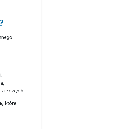
?
emnego
,
a,
 ziołowych.
e
, które