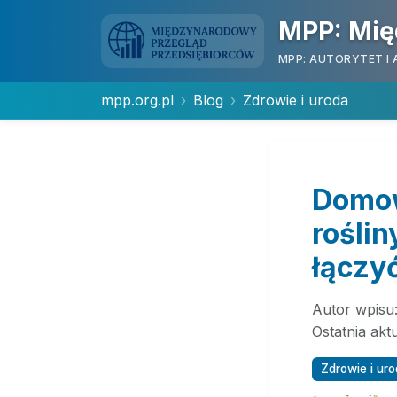
MPP: Mię
MPP: AUTORYTET I 
mpp.org.pl
Blog
Zdrowie i uroda
Domow
rośli
łączy
Autor wpisu
Ostatnia akt
Zdrowie i ur