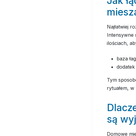
Jak ł
miesz
Najłatwiej r
Intensywne r
ilościach, a
baza łag
dodatek 
Tym sposo
rytuałem, w 
Dlacz
są wy
Domowe mies