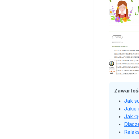
Zawartoś
Jak s
Jakie 
Jak ł
Dlacz
Relaks