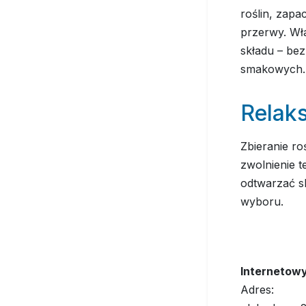
roślin, zapa
przerwy. W
składu – be
smakowych.
Relaks
Zbieranie ro
zwolnienie 
odtwarzać s
wyboru.
Internetowy 
Adres: