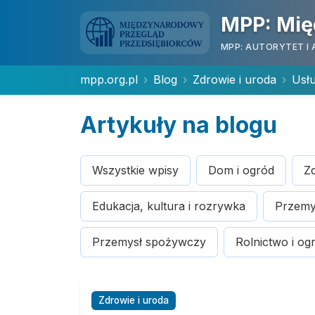
MPP: Mię
MPP: AUTORYTET I 
mpp.org.pl
Blog
Zdrowie i uroda
Usłu
Artykuły na blogu
Wszystkie wpisy
Dom i ogród
Zd
Edukacja, kultura i rozrywka
Przemys
Przemysł spożywczy
Rolnictwo i og
Zdrowie i uroda