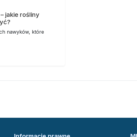
 jakie rośliny
zyć?
ych nawyków, które
Informacje prawne
M