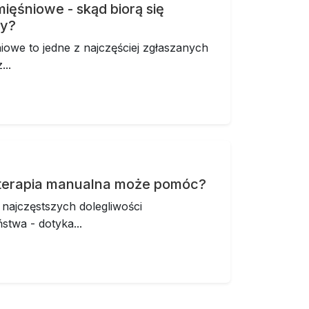
mięśniowe - skąd biorą się
my?
niowe to jedne z najczęściej zgłaszanych
...
k terapia manualna może pomóc?
 najczęstszych dolegliwości
twa - dotyka...