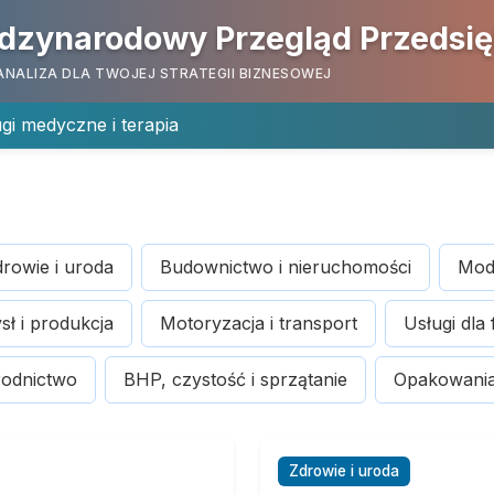
dzynarodowy Przegląd Przedsi
ANALIZA DLA TWOJEJ STRATEGII BIZNESOWEJ
gi medyczne i terapia
rowie i uroda
Budownictwo i nieruchomości
Moda
ł i produkcja
Motoryzacja i transport
Usługi dla 
rodnictwo
BHP, czystość i sprzątanie
Opakowania 
Zdrowie i uroda