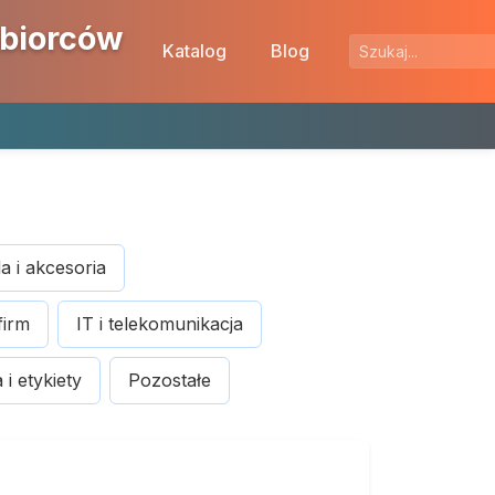
ębiorców
Katalog
Blog
 i akcesoria
firm
IT i telekomunikacja
i etykiety
Pozostałe