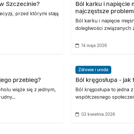
 w Szczecinie?
Ból karku i napięcie 
najczęstsze proble
cyzji, przed którymi stają
Ból karku i napięcie mięś
dolegliwości związanych z
14 maja 2026
Zdrowie i uroda
 jego przebieg?
Ból kręgosłupa - ja
oholu wiąże się z jednym,
Ból kręgosłupa to jedna z
rudny...
współczesnego społeczeńs
02 kwietnia 2026